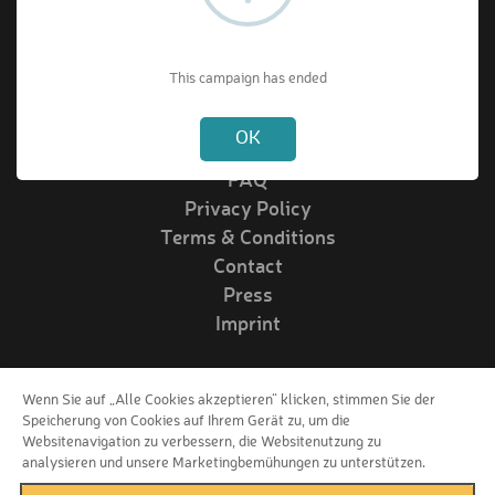
About VIPrize
This campaign has ended
Not valid!
!
About us
OK
How it works
FAQ
Privacy Policy
Terms & Conditions
Contact
Press
Imprint
Wenn Sie auf „Alle Cookies akzeptieren“ klicken, stimmen Sie der
Follow us!
Speicherung von Cookies auf Ihrem Gerät zu, um die
Websitenavigation zu verbessern, die Websitenutzung zu
analysieren und unsere Marketingbemühungen zu unterstützen.