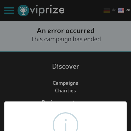
de
en
An error occurred
This campaign has ended
Discover
Campaigns
Charities
Business customers
Redeem voucher
de
en