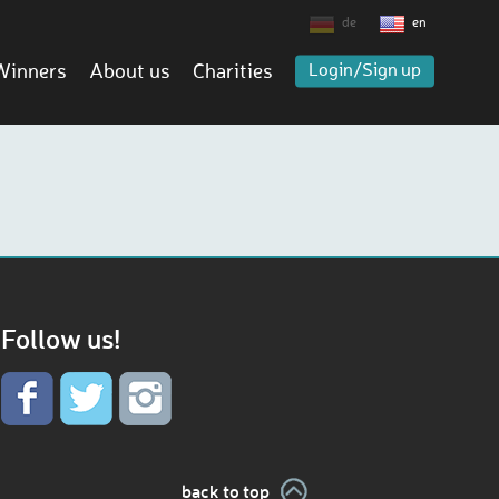
de
en
Winners
About us
Charities
Login/Sign up
Follow us!
back to top