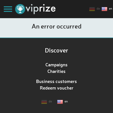
de
en
An error occurred
Discover
Campaigns
Charities
Business customers
Redeem voucher
de
en