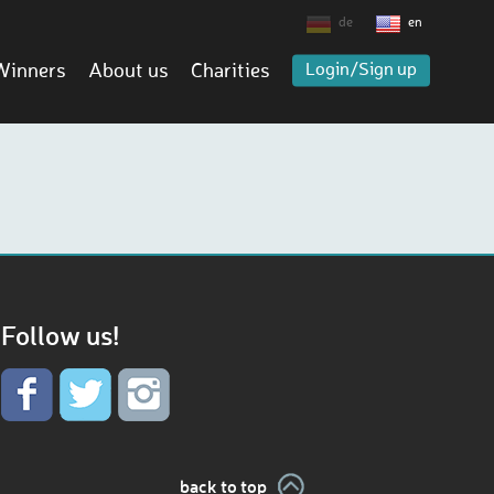
de
en
Winners
About us
Charities
Login/Sign up
Follow us!
back to top