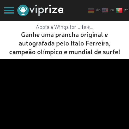
de
en
pt
Apoie a Wings for Life e...
Ganhe uma prancha original e
autografada pelo Italo Ferreira,
campeão olímpico e mundial de surfe!