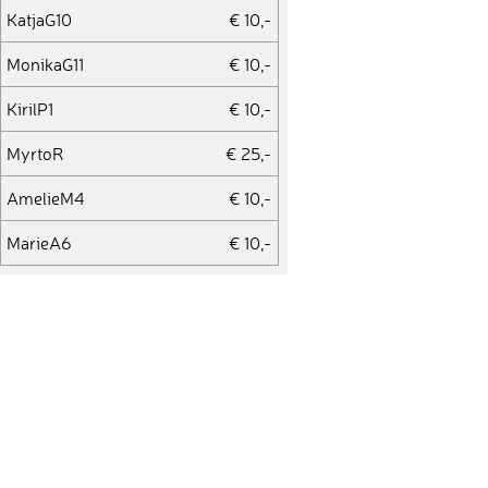
KatjaG10
€ 10,-
MonikaG11
€ 10,-
KirilP1
€ 10,-
MyrtoR
€ 25,-
AmelieM4
€ 10,-
MarieA6
€ 10,-
LindaJ2
€ 10,-
ManuelN10
€ 50,-
AnnaP30
€ 10,-
EleftheriaK
€ 10,-
MajaS3
€ 10,-