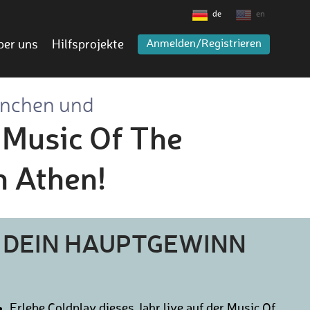
de
en
ber uns
Hilfsprojekte
Anmelden/Registrieren
ünchen und
 Music Of The
n Athen!
DEIN HAUPTGEWINN
Erlebe Coldplay dieses Jahr live auf der Music Of