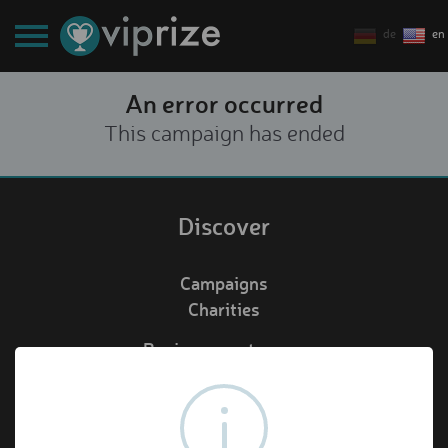
de
en
An error occurred
This campaign has ended
Discover
Campaigns
Charities
Business customers
Redeem voucher
de
en