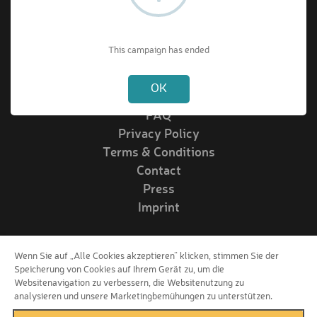
About VIPrize
This campaign has ended
Not valid!
!
About us
OK
How it works
FAQ
Privacy Policy
Terms & Conditions
Contact
Press
Imprint
Wenn Sie auf „Alle Cookies akzeptieren“ klicken, stimmen Sie der
Follow us!
Speicherung von Cookies auf Ihrem Gerät zu, um die
Websitenavigation zu verbessern, die Websitenutzung zu
analysieren und unsere Marketingbemühungen zu unterstützen.