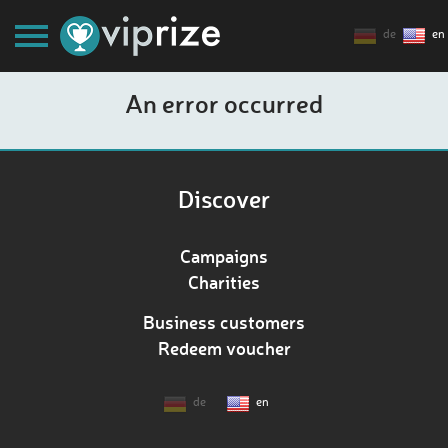
de
en
An error occurred
Discover
Campaigns
Charities
Business customers
Redeem voucher
de
en