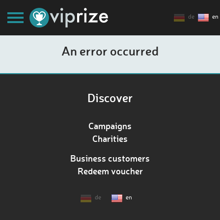
de
en
An error occurred
Discover
Campaigns
Charities
Business customers
Redeem voucher
de
en