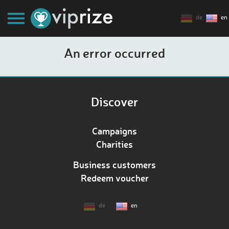
de
en
An error occurred
Discover
Campaigns
Charities
Business customers
Redeem voucher
de
en