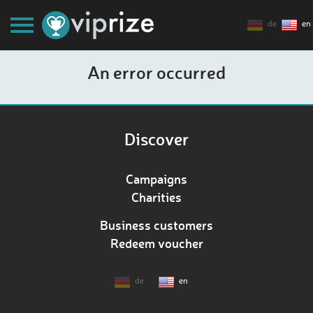
de
en
An error occurred
Discover
Campaigns
Charities
Business customers
Redeem voucher
de
en