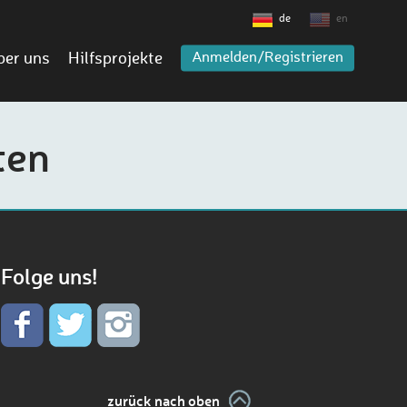
de
en
ber uns
Hilfsprojekte
Anmelden/Registrieren
ten
Folge uns!
zurück nach oben