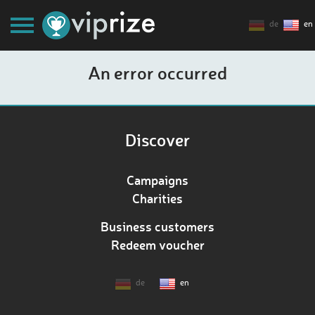
de
en
An error occurred
Discover
Campaigns
Charities
Business customers
Redeem voucher
de
en