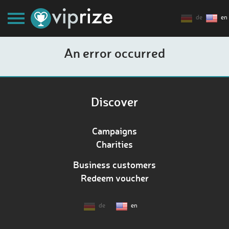
de
en
An error occurred
Discover
Campaigns
Charities
Business customers
Redeem voucher
de
en