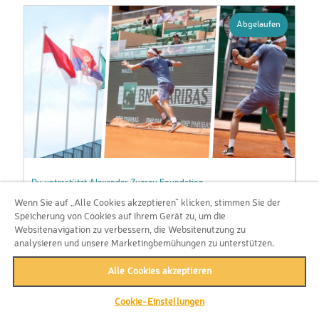
Abgelaufen
Du unterstützt Alexander Zverev Foundation
Gewinne ein exklusives Tennis-Erlebnis mit Alexander
Wenn Sie auf „Alle Cookies akzeptieren“ klicken, stimmen Sie der
Zverev in Monaco!
Speicherung von Cookies auf Ihrem Gerät zu, um die
Websitenavigation zu verbessern, die Websitenutzung zu
mehr erfahren >
analysieren und unsere Marketingbemühungen zu unterstützen.
Alle Cookies akzeptieren
Abgelaufen
Cookie-Einstellungen